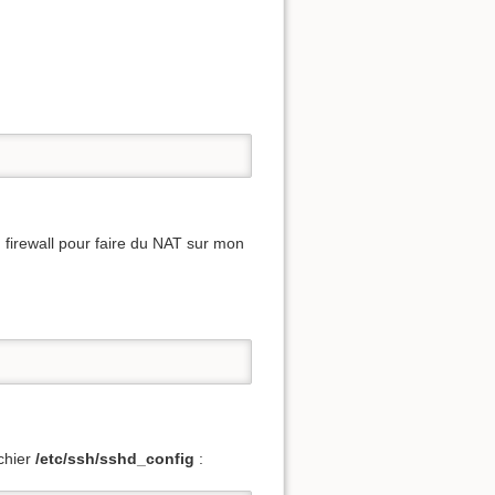
firewall pour faire du NAT sur mon
ichier
/etc/ssh/sshd_config
: