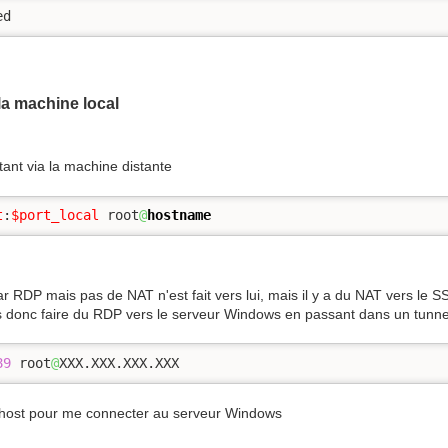
ed
la machine local
tant via la machine distante
t
:
$port_local
 root
@
hostname
 RDP mais pas de NAT n'est fait vers lui, mais il y a du NAT vers le SS
s donc faire du RDP vers le serveur Windows en passant dans un tunn
89
 root
@
XXX.XXX.XXX.XXX
alhost pour me connecter au serveur Windows