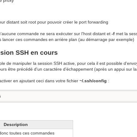
e proxy
eur distant soit root pour pouvoir créer le port forwarding
'aucune commande ne sera exécuter sur l'host distant et
-f
met la sess
ais lancer ces commandes en arrière plan (au démarrage par exemple)
ssion SSH en cours
mple de manipuler la session SSH active, pour cela il est possible d'en
ujours être précédé d'un caractère d’échappement (après un appui sur la
activer en ajoutant ceci dans votre fichier
~/.ssh/config
:
s
Description
donc toutes ces commandes