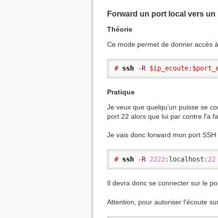
Forward un port local vers un 
Théorie
Ce mode permet de donner accès à un
# 
ssh
-R
$ip_ecoute
:
$port_
Pratique
Je veux que quelqu'un puisse se co
port 22 alors que lui par contre l'a fa
Je vais donc forward mon port SSH
# 
ssh
-R
2222
:localhost:
22
Il devra donc se connecter sur le p
Attention, pour autoriser l'écoute sur