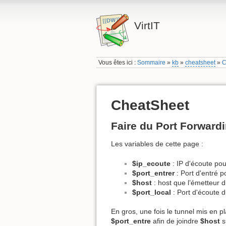
VirtIT
Vous êtes ici :
Sommaire
»
kb
»
cheatsheet
»
C
CheatSheet
Faire du Port Forward
Les variables de cette page :
$ip_ecoute
: IP d'écoute pour
$port_entrer
: Port d'entré p
$host
: host que l’émetteur d
$port_local
: Port d'écoute d
En gros, une fois le tunnel mis en p
$port_entre
afin de joindre
$host
s