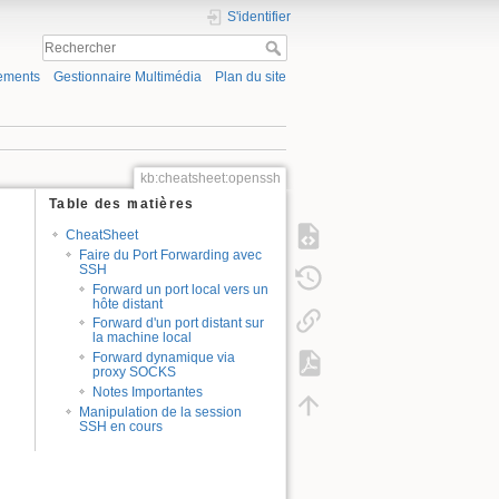
S'identifier
ements
Gestionnaire Multimédia
Plan du site
kb:cheatsheet:openssh
Table des matières
CheatSheet
Faire du Port Forwarding avec
SSH
Forward un port local vers un
hôte distant
Forward d'un port distant sur
la machine local
Forward dynamique via
proxy SOCKS
Notes Importantes
Manipulation de la session
SSH en cours