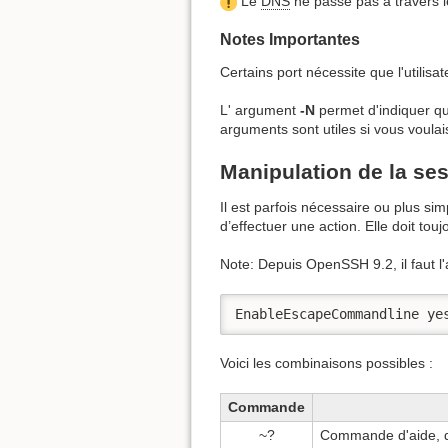
Le
DNS
ne passe pas a travers l
Notes Importantes
Certains port nécessite que l'utilisat
L' argument
-N
permet d'indiquer qu
arguments sont utiles si vous voul
Manipulation de la se
Il est parfois nécessaire ou plus si
d’effectuer une action. Elle doit to
Note: Depuis OpenSSH 9.2, il faut l'
EnableEscapeCommandline ye
Voici les combinaisons possibles :
Commande
~?
Commande d'aide, 