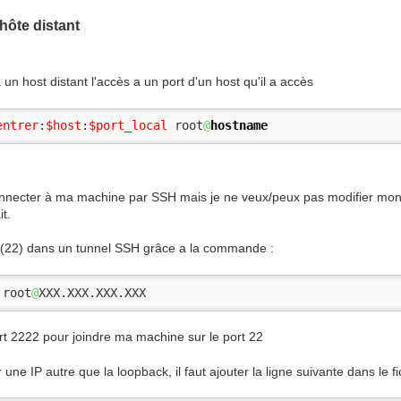
hôte distant
 host distant l'accès a un port d'un host qu'il a accès
entrer
:
$host
:
$port_local
 root
@
hostname
nnecter à ma machine par SSH mais je ne veux/peux pas modifier mon 
it.
 (22) dans un tunnel SSH grâce a la commande :
 root
@
XXX.XXX.XXX.XXX
ort 2222 pour joindre ma machine sur le port 22
 une IP autre que la loopback, il faut ajouter la ligne suivante dans le f