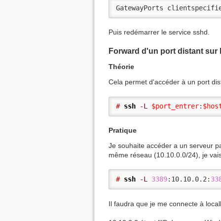
GatewayPorts clientspecifi
Puis redémarrer le service sshd.
Forward d'un port distant sur 
Théorie
Cela permet d'accéder à un port dis
# 
ssh
-L
$port_entrer
:
$hos
Pratique
Je souhaite accéder a un serveur par
même réseau (10.10.0.0/24), je vai
# 
ssh
-L
3389
:10.10.0.2:
33
Il faudra que je me connecte à loc