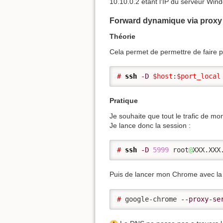
10.10.0.2 étant l'IP du serveur Win
Forward dynamique via prox
Théorie
Cela permet de permettre de faire p
# 
ssh
-D
$host
:
$port_local
Pratique
Je souhaite que tout le trafic de mo
Je lance donc la session :
# 
ssh
-D
5999
 root
@
XXX.XXX
Puis de lancer mon Chrome avec la 
# 
google-chrome 
--proxy-se