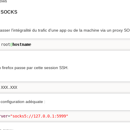
dows
y SOCKS
asser l'intégralité du trafic d'une app ou de la machine via un proxy S
 root
@
hostname
n firefox passe par cette session SSH.
.XXX.XXX
configuration adéquate :
rver
=
"socks5://127.0.0.1:5999"