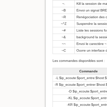
~.
Kill la session de m
~B
Envoi un signal BRE
~R
Renégociation des c
~^Z
Suspendre la sessi
~#
Liste les sessions f
~&
background la sess
~~
Envoi le carectère ~
~C
Ouvre un interfac
Les commandes disponibles sont :
Commande
-L $ip_ecoute:$port_entre:$host:$
-R $ip_ecoute:$port_entrer:$host:
-D $ip_ecoute:$port_entr
-KL $ip_ecoute:$port_entr
-KR $ip_ecoute:$port_entr