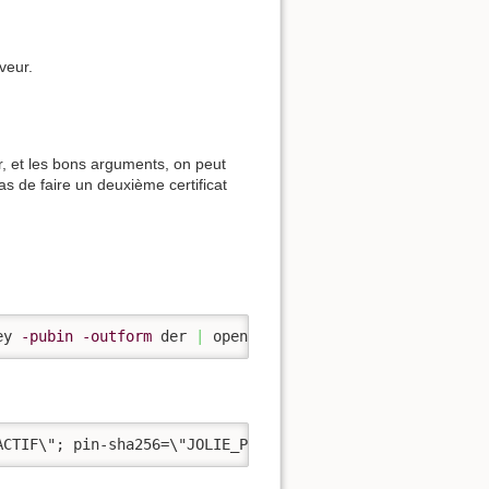
veur.
r, et les bons arguments, on peut
as de faire un deuxième certificat
ey 
-pubin
-outform
 der 
|
 openssl dgst 
-sha256
-binary
|
 
ACTIF\"; pin-sha256=\"JOLIE_PETIT_HASH_BACKUP\"; "