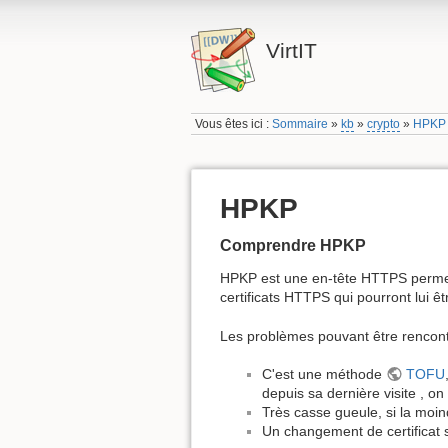
VirtIT
Vous êtes ici :
Sommaire
»
kb
»
crypto
»
HPKP
HPKP
Comprendre HPKP
HPKP est une en-tête HTTPS permett
certificats HTTPS qui pourront lui ê
Les problèmes pouvant être rencontr
C'est une méthode
TOFU
depuis sa dernière visite , 
Très casse gueule, si la moin
Un changement de certificat s