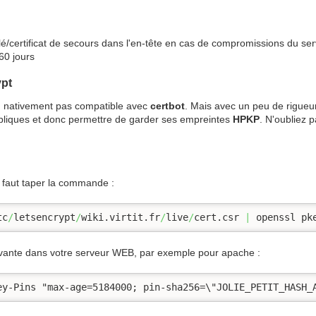
lé/certificat de secours dans l'en-tête en cas de compromissions du ser
60 jours
ypt
, nativement pas compatible avec
certbot
. Mais avec un peu de rigueu
ubliques et donc permettre de garder ses empreintes
HPKP
. N'oubliez p
il faut taper la commande :
tc
/
letsencrypt
/
wiki.virtit.fr
/
live
/
cert.csr 
|
 openssl pk
 suivante dans votre serveur WEB, par exemple pour apache :
ey-Pins "max-age=5184000; pin-sha256=\"JOLIE_PETIT_HASH_