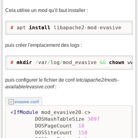
Cela utilise un mod qu'il faut installer :
#
 apt 
install
 libapache2-mod-evasive
puis créer l'emplacement des logs :
# 
mkdir
/
var
/
log
/
mod_evasive 
&&
chown
 www
puis configurer le fichier de conf /
etc/apache2/mods-
available/evasive.conf
:
evasive.conf
<
IfModule
 mod_evasive20.c>

	DOSHashTableSize 
3097
	DOSPageCount  
10
	DOSSiteCount  
150