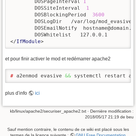
	DOSPageInterval 
1
	DOSSiteInterval  
1
	DOSBlockingPeriod  
3600
	DOSLogDir   /var/log/mod_evasive

	DOSEmailNotify  hostname@domain.tld

	DOSWhitelist   127.0.0.1

</
IfModule
>
et pour finir activer le mod et redémarrer apache2
# 
a2enmod evasive 
&&
 systemctl restart ap
plus d'info
ici
kb/linux/apache2/securiser_apache2.txt
· Dernière modification :
2018/05/17 21:19
de
beu
Sauf mention contraire, le contenu de ce wiki est placé sous les
termes de la licence suivante :
GNU Free Documentation