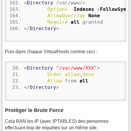
<
Directory
 /var/www/>
Options
 -
Indexes
 +
FollowSymL
AllowOverride
None
Require
all
 granted	
</
Directory
>
Puis dans chaque VirtualHosts comme ceci :
<
Directory
"/var/www/XXX"
>
Order
allow
,
deny
Allow
 from 
all
</
Directory
>
Protéger le Brute Force
Cela BAN les IP (avec IPTABLES) des personnes
effectuant trop de requètes sur un même site.