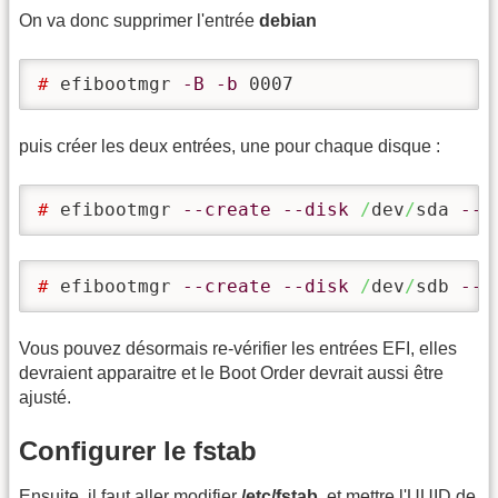
On va donc supprimer l'entrée
debian
# 
efibootmgr 
-B
-b
 0007
puis créer les deux entrées, une pour chaque disque :
# 
efibootmgr 
--create
--disk
/
dev
/
sda 
--p
# 
efibootmgr 
--create
--disk
/
dev
/
sdb 
--p
Vous pouvez désormais re-vérifier les entrées EFI, elles
devraient apparaitre et le Boot Order devrait aussi être
ajusté.
Configurer le fstab
Ensuite, il faut aller modifier
/etc/fstab
, et mettre l'UUID de