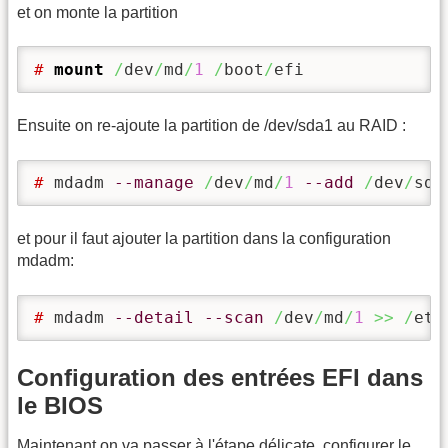
et on monte la partition
# 
mount
/
dev
/
md
/
1
/
boot
/
efi
Ensuite on re-ajoute la partition de /dev/sda1 au RAID :
# 
mdadm 
--manage
/
dev
/
md
/
1
--add
/
dev
/
sda
et pour il faut ajouter la partition dans la configuration
mdadm:
# 
mdadm 
--detail
--scan
/
dev
/
md
/
1
>>
/
etc
Configuration des entrées EFI dans
le BIOS
Maintenant on va passer à l'étape délicate, configurer le