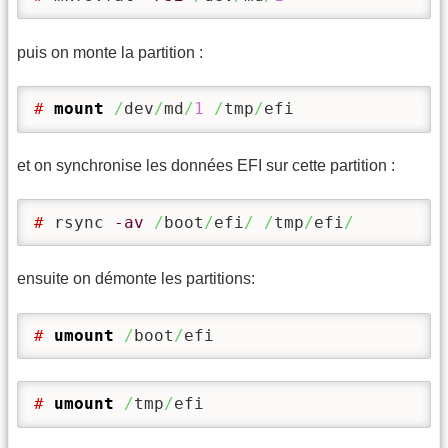
puis on monte la partition :
# 
mount
/
dev
/
md
/
1
/
tmp
/
efi
et on synchronise les données EFI sur cette partition :
# 
rsync 
-av
/
boot
/
efi
/
/
tmp
/
efi
/
ensuite on démonte les partitions:
# 
umount
/
boot
/
efi
# 
umount
/
tmp
/
efi