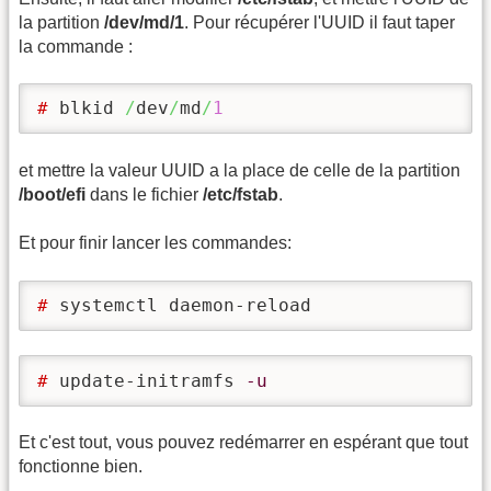
la partition
/dev/md/1
. Pour récupérer l'UUID il faut taper
la commande :
# 
blkid 
/
dev
/
md
/
1
et mettre la valeur UUID a la place de celle de la partition
/boot/efi
dans le fichier
/etc/fstab
.
Et pour finir lancer les commandes:
# 
systemctl daemon-reload
# 
update-initramfs 
-u
Et c'est tout, vous pouvez redémarrer en espérant que tout
fonctionne bien.