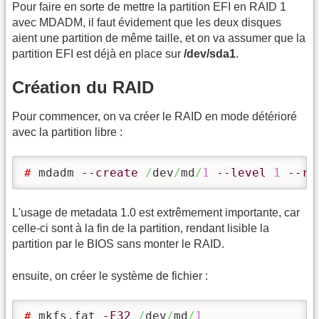
Pour faire en sorte de mettre la partition EFI en RAID 1
avec MDADM, il faut évidement que les deux disques
aient une partition de même taille, et on va assumer que la
partition EFI est déjà en place sur
/dev/sda1
.
Création du RAID
Pour commencer, on va créer le RAID en mode détérioré
avec la partition libre :
# 
mdadm 
--create
/
dev
/
md
/
1
--level
1
--ra
L'usage de metadata 1.0 est extrêmement importante, car
celle-ci sont à la fin de la partition, rendant lisible la
partition par le BIOS sans monter le RAID.
ensuite, on créer le système de fichier :
# 
mkfs.fat 
-F32
/
dev
/
md
/
1