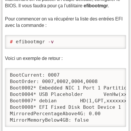
BIOS. Il vous faudra pour ça l'utilitaire
efibootmgr
.
Pour commencer on va récupérer la liste des entrées EFI
avec la commande :
# 
efibootmgr 
-v
Voici un exemple de retour :
BootCurrent: 0007

BootOrder: 0007,0002,0004,0008

Boot0002* Embedded NIC 1 Port 1 Partition
Boot0004* USB Placeholder       VenHw(xxx
Boot0007* debian        HD(1,GPT,xxxxxxxx
Boot0008* EFI Fixed Disk Boot Device 1  P
MirroredPercentageAbove4G: 0.00

MirrorMemoryBelow4GB: false