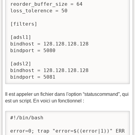
reorder_buffer_size = 64

loss_tolerence = 50

[filters]

[adsl1]

bindhost = 128.128.128.128

bindport = 5080

[adsl2]

bindhost = 128.128.128.128

bindport = 5081
Il est appeler un fichier dans l'option “statuscommand”, qui
est un script. En voici un fonctionnel :
#!/bin/bash

error=0; trap "error=$((error|1))" ERR
