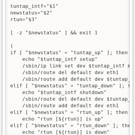
tuntap_intf="$1"

newstatus="$2"

rtun="$3"

[ -z "$newstatus" ] && exit 1

(

if [ "$newstatus" = "tuntap_up" ]; then

    echo "$tuntap_intf setup"

    /sbin/ip link set dev $tuntap_intf mtu
    /sbin/route del default dev eth1

    /sbin/route add default dev $tuntap_in
elif [ "$newstatus" = "tuntap_down" ]; the
    echo "$tuntap_intf shutdown"

    /sbin/route del default dev $tuntap_in
    /sbin/route add default dev eth1

elif [ "$newstatus" = "rtun_up" ]; then

    echo "rtun [${rtun}] is up"

elif [ "$newstatus" = "rtun_down" ]; then

    echo "rtun [${rtun}] is down"
