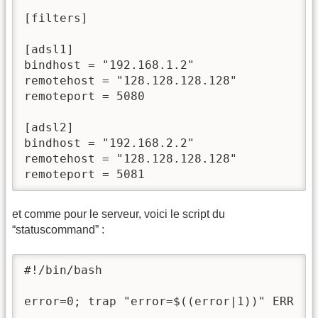
[filters]

[adsl1]

bindhost = "192.168.1.2"

remotehost = "128.128.128.128"

remoteport = 5080

[adsl2]

bindhost = "192.168.2.2"

remotehost = "128.128.128.128"

remoteport = 5081
et comme pour le serveur, voici le script du
“statuscommand” :
#!/bin/bash

error=0; trap "error=$((error|1))" ERR
