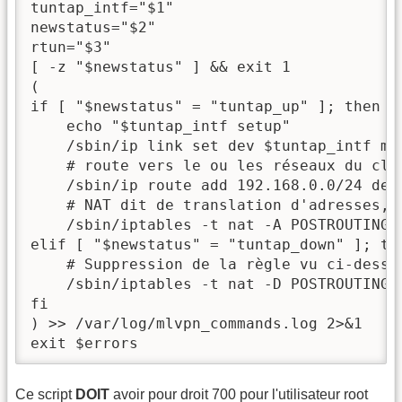
tuntap_intf="$1"

newstatus="$2"

rtun="$3"

[ -z "$newstatus" ] && exit 1

(

if [ "$newstatus" = "tuntap_up" ]; then

    echo "$tuntap_intf setup"

    /sbin/ip link set dev $tuntap_intf mtu
    # route vers le ou les réseaux du clie
    /sbin/ip route add 192.168.0.0/24 dev 
    # NAT dit de translation d'adresses, 
    /sbin/iptables -t nat -A POSTROUTING 
elif [ "$newstatus" = "tuntap_down" ]; the
    # Suppression de la règle vu ci-dessus
    /sbin/iptables -t nat -D POSTROUTING 
fi

) >> /var/log/mlvpn_commands.log 2>&1

exit $errors
Ce script
DOIT
avoir pour droit 700 pour l'utilisateur root