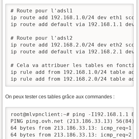
# Route pour l'adsl1

ip route add 192.168.1.0/24 dev eth1 scope
ip route add default via 192.168.1.1 dev e
# Route pour l'adsl2

ip route add 192.168.2.0/24 dev eth2 scope
ip route add default via 192.168.2.1 dev e
# Cela va attribuer les tables en fonction
ip rule add from 192.168.1.0/24 table adsl
ip rule add from 192.168.2.0/24 table ads
On peux tester ces tables grâce aux commandes :
root@mlvpnclient:~# ping -I192.168.1.1 8.8
PING ping.ovh.net (213.186.33.13) 56(84) b
64 bytes from 213.186.33.13: icmp_req=1 tt
64 bytes from 213.186.33.13: icmp_req=2 tt