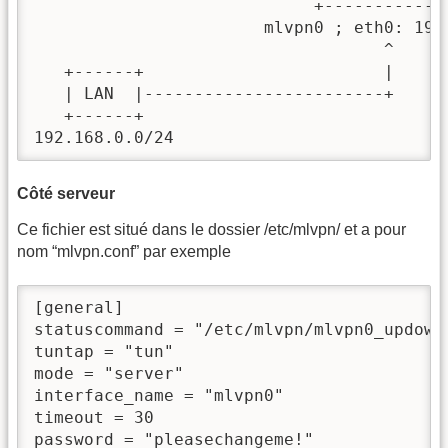
                            +-------------
                       mlvpn0 ; eth0: 192.
                                   ^

   +------+                        |

   | LAN  |------------------------+

   +------+

192.168.0.0/24
Côté serveur
Ce fichier est situé dans le dossier /etc/mlvpn/ et a pour
nom “mlvpn.conf” par exemple
[general]

statuscommand = "/etc/mlvpn/mlvpn0_updown.
tuntap = "tun"

mode = "server"

interface_name = "mlvpn0"

timeout = 30

password = "pleasechangeme!"
