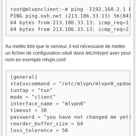
root@mlvpnclient:~# ping -I192.168.2.1 8.8
PING ping.ovh.net (213.186.33.13) 56(84) b
64 bytes from 213.186.33.13: icmp_req=1 tt
64 bytes from 213.186.33.13: icmp_req=2 t
Au mettre titre que le serveur, il est nécessaire de mettre
un fichier de configuration situé dans /etc/mlvpn/ avec pour
nom en exemple mlvpn.conf
[general]

statuscommand = "/etc/mlvpn/mlvpn0_updown.
tuntap = "tun"

mode = "client"

interface_name = "mlvpn0"

timeout = 30

password = "you have not changed me yet?"

reorder_buffer_size = 64

loss_tolerence = 50
