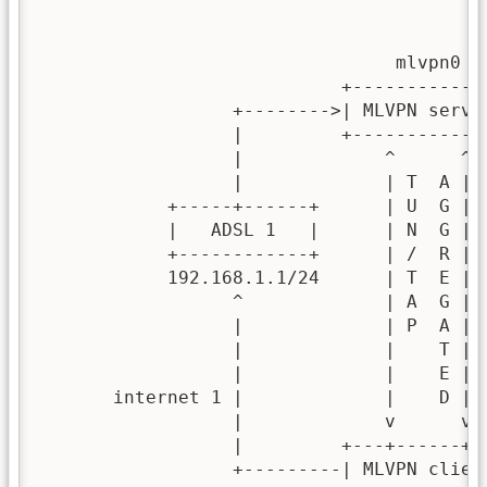
                                         
                                         
                                 mlvpn0  |
                            +------------+
                  +-------->| MLVPN server
                  |         +-------------
                  |             ^      ^  
                  |             | T  A |  
            +-----+------+      | U  G |  
            |   ADSL 1   |      | N  G |  
            +------------+      | /  R |  
            192.168.1.1/24      | T  E |  
                  ^             | A  G |  
                  |             | P  A |  
                  |             |    T |  
                  |             |    E |  
       internet 1 |             |    D |  
                  |             v      v  
                  |         +---+------+--
                  +---------| MLVPN client